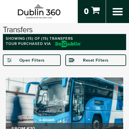
0
Transfers
SHOWING (
15
) OF (15) TRANSFERS
TOUR PURCHASED VIA
Open Filters
Reset Filters
STARTING IN
Dublin
Dublin Airport
SPECIAL
FROM €10